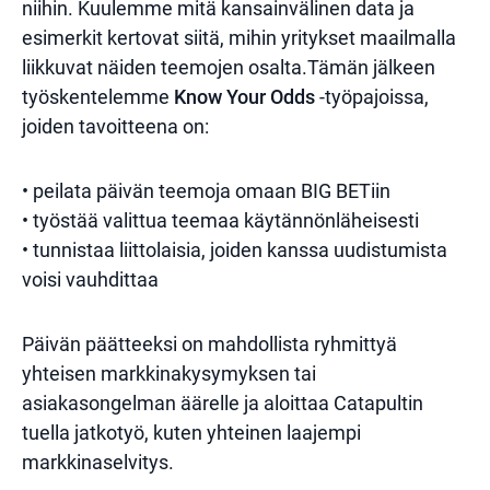
niihin. Kuulemme mitä kansainvälinen data ja
esimerkit kertovat siitä, mihin yritykset maailmalla
liikkuvat näiden teemojen osalta.Tämän jälkeen
työskentelemme
Know Your Odds
-työpajoissa,
joiden tavoitteena on:
• peilata päivän teemoja omaan BIG BETiin
• työstää valittua teemaa käytännönläheisesti
• tunnistaa liittolaisia, joiden kanssa uudistumista
voisi vauhdittaa
Päivän päätteeksi on mahdollista ryhmittyä
yhteisen markkinakysymyksen tai
asiakasongelman äärelle ja aloittaa Catapultin
tuella jatkotyö, kuten yhteinen laajempi
markkinaselvitys.