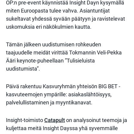
OP:n pre-event käynnistää Insight Dayn kysymällä
miten Euroopasta tulee vahva. Asiantuntijat
sukeltavat yhdessä syvään päätyyn ja ravistelevat
uskomuksia eri näkökulmien kautta.
Tämän jälkeen uudistumisen rohkeuden
taajuudelle meidät virittää Tokmannin Veli-Pekka
Ääri keynote-puheellaan ”Tulisieluista
uudistumista”.
Päivä rakentuu Kasvuryhmän yhteisön BIG BET -
kasvuteemojen ympärille: asiakaslähtöisyys,
palvelullistaminen ja myyntikanavat.
Insight-toimisto
Catapult
on analysoinut teemoja ja
kuljettaa meitä Insight Dayssa yhä syvemmälle