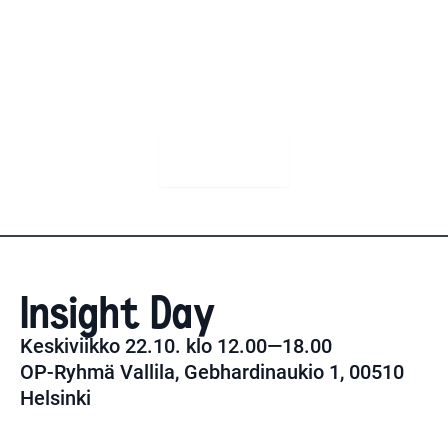
BET -sparrausvuotta, mikä tarkoittaa rohkeaa,
perusteltua liikettä, jossa etsitään kasvua
uudesta ja tehdään se tietoisesti sekä yhdessä.
JOIN NOW
Insight Day
Keskiviikko 22.10. klo 12.00—18.00
OP-Ryhmä Vallila, Gebhardinaukio 1, 00510
Helsinki