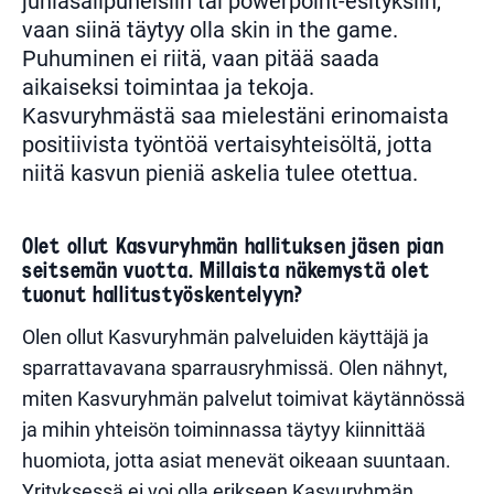
juhlasalipuheisiin tai powerpoint-esityksiin,
vaan siinä täytyy olla skin in the game.
Puhuminen ei riitä, vaan pitää saada
aikaiseksi toimintaa ja tekoja.
Kasvuryhmästä saa mielestäni erinomaista
positiivista työntöä vertaisyhteisöltä, jotta
niitä kasvun pieniä askelia tulee otettua.
Olet ollut Kasvuryhmän hallituksen jäsen pian
seitsemän vuotta. Millaista näkemystä olet
tuonut hallitustyöskentelyyn?
Olen ollut Kasvuryhmän palveluiden käyttäjä ja
sparrattavavana sparrausryhmissä. Olen nähnyt,
miten Kasvuryhmän palvelut toimivat käytännössä
ja mihin yhteisön toiminnassa täytyy kiinnittää
huomiota, jotta asiat menevät oikeaan suuntaan.
Yrityksessä ei voi olla erikseen Kasvuryhmän