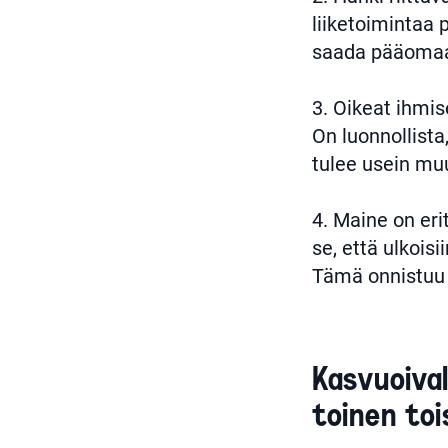
liiketoimintaa 
saada pääomaa.
3. Oikeat ihmise
On luonnollist
tulee usein mu
4. Maine on eri
se, että ulkois
Tämä onnistuu v
Kasvuoival
toinen toi