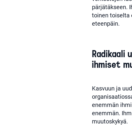
pärjätäkseen. 
toinen toiselta
eteenpäin.
Radikaali 
ihmiset m
Kasvuun ja uud
organisaatiossa
enemmän ihmise
enemmän. Ihmis
muutoskykyä.