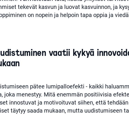
Ihmiset tekevät kasvun ja luovat kasvuinnon, ja ky
 oppiminen on nopein ja helpoin tapa oppia ja vied
uudistuminen vaatii kykyä innovoid
ukaan
istumiseen pätee lumipalloefekti - kaikki haluam
, joka menestyy. Mitä enemmän positiivisia efektej
t innostuvat ja motivoituvat siihen, että tehdään
et täytyy saada mukaan, mutta uudistumiseen ta