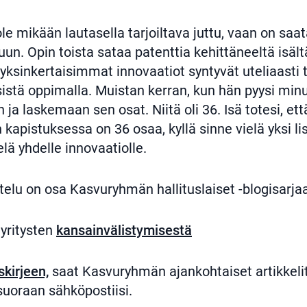
le mikään lautasella tarjoiltava juttu, vaan on saa
uun. Opin toista sataa patenttia kehittäneeltä isältä
ksinkertaisimmat innovaatiot syntyvät uteliaasti t
sistä oppimalla. Muistan kerran, kun hän pyysi mi
ja laskemaan sen osat. Niitä oli 36. Isä totesi, että
 kapistuksessa on 36 osaa, kyllä sinne vielä yksi l
elä yhdelle innovaatiolle.
elu on osa Kasvuryhmän hallituslaiset -blogisarja
uyritysten
kansainvälistymisestä
skirjeen,
saat Kasvuryhmän ajankohtaiset artikkelit 
suoraan sähköpostiisi.