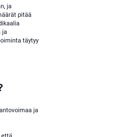
n, ja
määrät pitää
dikaalia
 ja
toiminta täytyy
?
 kantovoimaa ja
 että