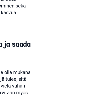
syminen sekä
ä kasvua
a ja saada
me olla mukana
ä tulee, sitä
 vielä vähän
rvitaan myös