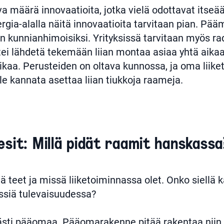
va määrä innovaatioita, jotka vielä odottavat itseää
rgia-alalla näitä innovaatioita tarvitaan pian. Pää
än kunnianhimoisiksi. Yrityksissä tarvitaan myös ra
ttei lähdetä tekemään liian montaa asiaa yhtä aikaa
ikaa. Perusteiden on oltava kunnossa, ja oma liike
ille kannata asettaa liian tiukkoja raameja.
sit: Millä pidät raamit hanskassa
tä teet ja missä liiketoiminnassa olet. Onko siellä
ssiä tulevaisuudessa?
västi pääomaa. Pääomarakenne pitää rakentaa niin,