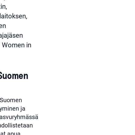
in,
aitoksen,
en
ajajäsen
sa Women in
 Suomen
aa Suomen
tyminen ja
 Kasvuryhmässä
hdollistetaan
vat apua