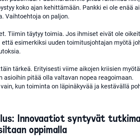
pystyy koko ajan kehittämään. Pankki ei ole enää a
 Vaihtoehtoja on paljon.
t. Tiimin täytyy toimia. Jos ihmiset eivät ole oikei
a, että esimerkiksi uuden toimitusjohtajan myötä 
utoksia.
ttäin tärkeä. Erityisesti viime aikojen kriisien myöt
iin asioihin pitää olla valtavan nopea reagoimaan.
ain, kun toiminta on läpinäkyvää ja kestävällä poh
lus: Innovaatiot syntyvät tutkimal
siltaan oppimalla