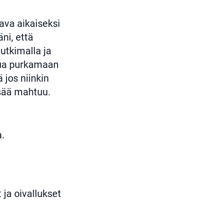
tava aikaiseksi
ni, että
utkimalla ja
nua purkamaan
 jos niinkin
isää mahtuu.
a.
ja oivallukset