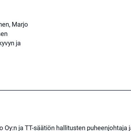
inen, Marjo
sen
kyvyn ja
 Oy:n ja TT-säätiön hallitusten puheenjohtaja 