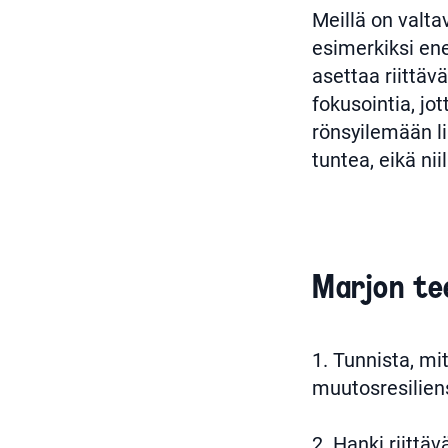
Meillä on valta
esimerkiksi ene
asettaa riittäv
fokusointia, jo
rönsyilemään li
tuntea, eikä ni
Marjon tee
1. Tunnista, mi
muutosresilien
2. Hanki riittä