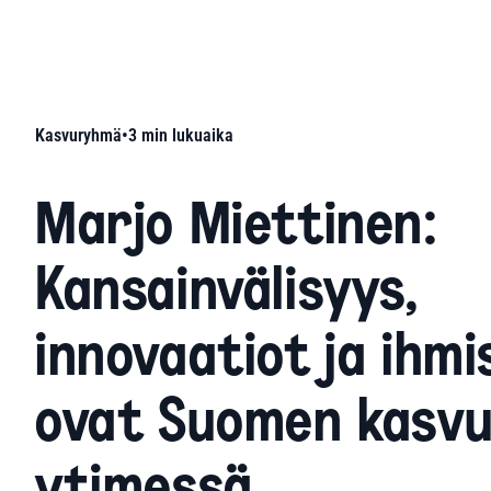
Kasvuryhmä
•
3
min lukuaika
Marjo Miettinen:
Kansainvälisyys,
innovaatiot ja ihmi
ovat Suomen kasv
ytimessä