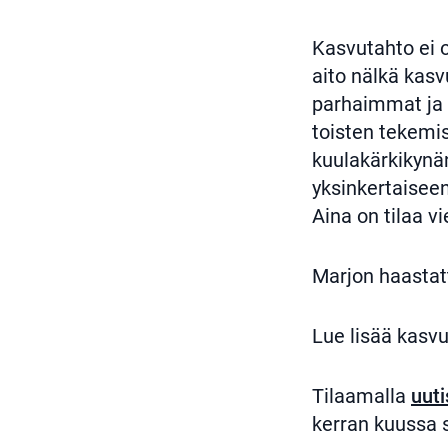
Kasvutahto ei o
aito nälkä kasv
parhaimmat ja y
toisten tekemi
kuulakärkikynän 
yksinkertaiseen
Aina on tilaa vi
Marjon haastatt
Lue lisää kasv
Tilaamalla
uuti
kerran kuussa 