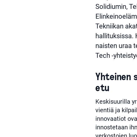
Solidiumin, Te
Elinkeinoeläm
Tekniikan aka
hallituksissa
naisten uraa 
Tech -yhteist
Yhteinen 
etu
Keskisuurilla y
vientiä ja kilp
innovaatiot ov
innostetaan ihm
verkostojen luo