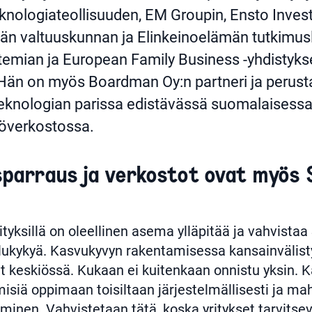
knologiateollisuuden, EM Groupin, Ensto Invest
än valtuuskunnan ja Elinkeinoelämän tutkimusl
temian ja European Family Business -yhdistyks
. Hän on myös Boardman Oy:n partneri ja perust
teknologian parissa edistävässä suomalaises
yöverkostossa.
sparraus ja verkostot ovat myös
rityksillä on oleellinen asema ylläpitää ja vahvist
ailukykyä. Kasvukyvyn rakentamisessa kansainvälis
at keskiössä. Kukaan ei kuitenkaan onnistu yksin.
isiä oppimaan toisiltaan järjestelmällisesti ja ma
minen. Vahvistetaan tätä, koska yritykset tarvitse