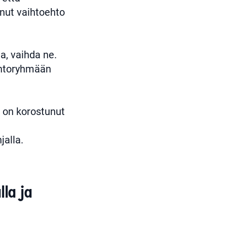
inut vaihtoehto
ta, vaihda ne.
johtoryhmään
ä on korostunut
jalla.
la ja