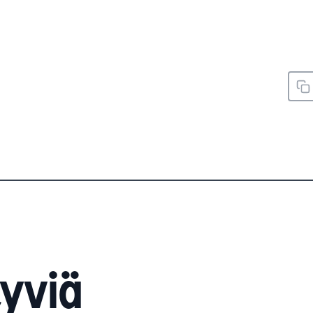
tyviä