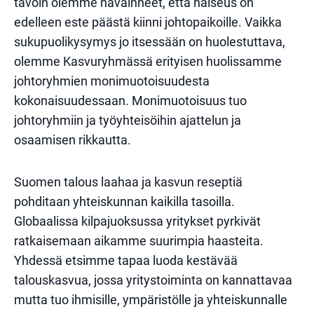
tavoin olemme havainneet, että naiseus on
edelleen este päästä kiinni johtopaikoille. Vaikka
sukupuolikysymys jo itsessään on huolestuttava,
olemme Kasvuryhmässä erityisen huolissamme
johtoryhmien monimuotoisuudesta
kokonaisuudessaan. Monimuotoisuus tuo
johtoryhmiin ja työyhteisöihin ajattelun ja
osaamisen rikkautta.
Suomen talous laahaa ja kasvun reseptiä
pohditaan yhteiskunnan kaikilla tasoilla.
Globaalissa kilpajuoksussa yritykset pyrkivät
ratkaisemaan aikamme suurimpia haasteita.
Yhdessä etsimme tapaa luoda kestävää
talouskasvua, jossa yritystoiminta on kannattavaa
mutta tuo ihmisille, ympäristölle ja yhteiskunnalle