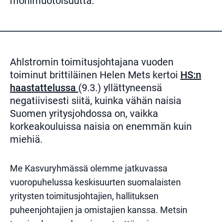
monimuotoisuutta.
Ahlstromin
toimitusjohtajana vuoden
toiminut brittiläinen
Helen Mets
kertoi
HS:n
haastattelussa
(9.3.)
yllättyneensä
negatiivisesti siitä, kuinka vähän naisia
Suomen yritysjohdossa on, vaikka
korkeakouluissa naisia on enemmän kuin
miehiä.
Me Kasvuryhmässä olemme jatkuvassa
vuoropuhelussa keskisuurten suomalaisten
yritysten toimitusjohtajien, hallituksen
puheenjohtajien ja omistajien kanssa. Metsin