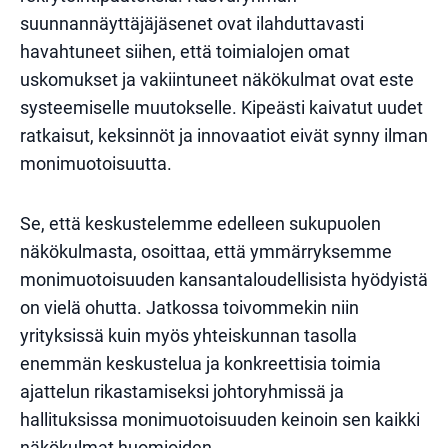
suunnannäyttäjäjäsenet ovat ilahduttavasti
havahtuneet siihen, että toimialojen omat
uskomukset ja vakiintuneet näkökulmat ovat este
systeemiselle muutokselle. Kipeästi kaivatut uudet
ratkaisut, keksinnöt ja innovaatiot eivät synny ilman
monimuotoisuutta.
Se, että keskustelemme edelleen sukupuolen
näkökulmasta, osoittaa, että ymmärryksemme
monimuotoisuuden kansantaloudellisista hyödyistä
on vielä ohutta. Jatkossa toivommekin niin
yrityksissä kuin myös yhteiskunnan tasolla
enemmän keskustelua ja konkreettisia toimia
ajattelun rikastamiseksi johtoryhmissä ja
hallituksissa monimuotoisuuden keinoin sen kaikki
näkökulmat huomioiden.