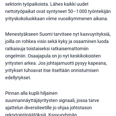
sektorin työpaikoista. Lähes kaikki uudet
nettotyöpaikat ovat syntyneet 50–1 000 työntekijän
yrityskokoluokkaan viime vuosikymmenen aikana.
Menestyäkseen Suomi tarvitsee nyt kasvuyrityksiä,
joilla on rohkea visio sekä kyky ja osaaminen luoda
ratkaisuja toistaiseksi ratkaisemattomiin
ongelmiin. Osaajapula on jo nyt keskikokoisten
yritysten arkea. Jos johtajamuotti pysyy kapeana,
yritykset tuhoavat itse itseltään onnistumisen
edellytykset.
Pinnan alla kuplii hiljainen
suunnannäyttäjäyritysten signaali, jossa tarve
ajattelun diversiteetille jo ohjaa johtotason
rekrytointipäätöksiä. Kasvuryhmän