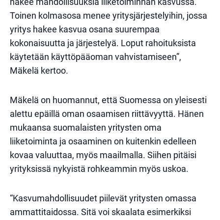
näkee mahdollisuuksia liiketoiminnan kasvussa.
Toinen kolmasosa menee yritysjärjestelyihin, jossa
yritys hakee kasvua osana suurempaa
kokonaisuutta ja järjestelyä. Loput rahoituksista
käytetään käyttöpääoman vahvistamiseen”,
Mäkelä kertoo.
Mäkelä on huomannut, että Suomessa on yleisesti
alettu epäillä oman osaamisen riittävyyttä. Hänen
mukaansa suomalaisten yritysten oma
liiketoiminta ja osaaminen on kuitenkin edelleen
kovaa valuuttaa, myös maailmalla. Siihen pitäisi
yrityksissä nykyistä rohkeammin myös uskoa.
“Kasvumahdollisuudet piilevät yritysten omassa
ammattitaidossa. Sitä voi skaalata esimerkiksi