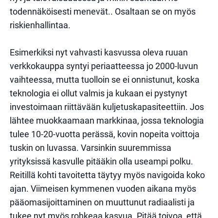
todennäköisesti menevät.. Osaltaan se on myös
riskienhallintaa.
Esimerkiksi nyt vahvasti kasvussa oleva ruuan
verkkokauppa syntyi periaatteessa jo 2000-luvun
vaihteessa, mutta tuolloin se ei onnistunut, koska
teknologia ei ollut valmis ja kukaan ei pystynyt
investoimaan riittävään kuljetuskapasiteettiin. Jos
lähtee muokkaamaan markkinaa, jossa teknologia
tulee 10-20-vuotta perässä, kovin nopeita voittoja
tuskin on luvassa. Varsinkin suuremmissa
yrityksissä kasvulle pitääkin olla useampi polku.
Reitillä kohti tavoitetta täytyy myös navigoida koko
ajan. Viimeisen kymmenen vuoden aikana myös
pääomasijoittaminen on muuttunut radiaalisti ja
tukee nyt myös rohkeaa kasvua. Pitää toivoa, että