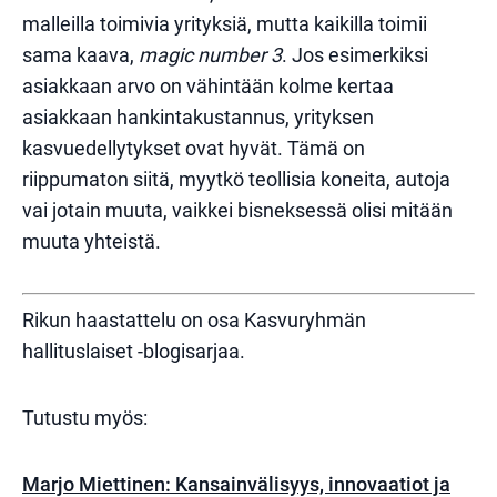
malleilla toimivia yrityksiä, mutta kaikilla toimii
sama kaava,
magic number 3
. Jos esimerkiksi
asiakkaan arvo on vähintään kolme kertaa
asiakkaan hankintakustannus, yrityksen
kasvuedellytykset ovat hyvät. Tämä on
riippumaton siitä, myytkö teollisia koneita, autoja
vai jotain muuta, vaikkei bisneksessä olisi mitään
muuta yhteistä.
Rikun haastattelu on osa Kasvuryhmän
hallituslaiset -blogisarjaa.
Tutustu myös:
Marjo Miettinen: Kansainvälisyys, innovaatiot ja