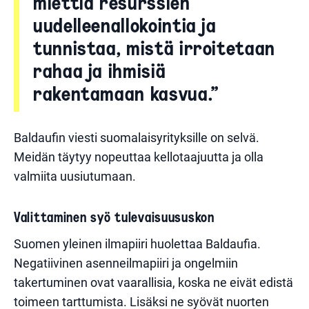
miettiä resurssien
uudelleenallokointia ja
tunnistaa, mistä irroitetaan
rahaa ja ihmisiä
rakentamaan kasvua.”
Baldaufin viesti suomalaisyrityksille on selvä.
Meidän täytyy nopeuttaa kellotaajuutta ja olla
valmiita uusiutumaan.
Valittaminen syö tulevaisuususkon
Suomen yleinen ilmapiiri huolettaa Baldaufia.
Negatiivinen asenneilmapiiri ja ongelmiin
takertuminen ovat vaarallisia, koska ne eivät edistä
toimeen tarttumista. Lisäksi ne syövät nuorten