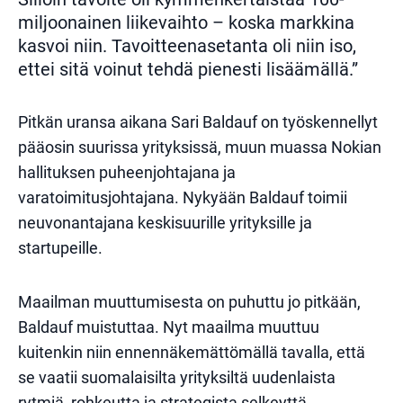
miljoonainen liikevaihto – koska markkina
kasvoi niin. Tavoitteenasetanta oli niin iso,
ettei sitä voinut tehdä pienesti lisäämällä.”
Pitkän uransa aikana Sari Baldauf on työskennellyt
pääosin suurissa yrityksissä, muun muassa Nokian
hallituksen puheenjohtajana ja
varatoimitusjohtajana. Nykyään Baldauf toimii
neuvonantajana keskisuurille yrityksille ja
startupeille.
Maailman muuttumisesta on puhuttu jo pitkään,
Baldauf muistuttaa. Nyt maailma muuttuu
kuitenkin niin ennennäkemättömällä tavalla, että
se vaatii suomalaisilta yrityksiltä uudenlaista
rytmiä, rohkeutta ja strategista selkeyttä.