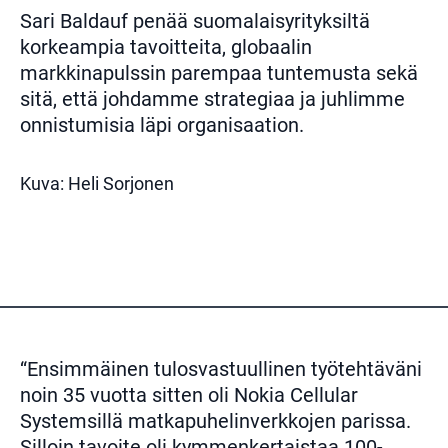
Sari Baldauf penää suomalaisyrityksiltä
korkeampia tavoitteita, globaalin
markkinapulssin parempaa tuntemusta sekä
sitä, että johdamme strategiaa ja juhlimme
onnistumisia läpi organisaation.
Kuva: Heli Sorjonen
“Ensimmäinen tulosvastuullinen työtehtäväni
noin 35 vuotta sitten oli Nokia Cellular
Systemsillä matkapuhelinverkkojen parissa.
Silloin tavoite oli kymmenkertaistaa 100-