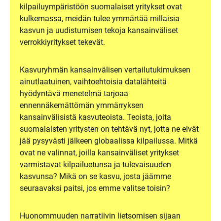
kilpailuympäristöön suomalaiset yritykset ovat
kulkemassa, meidän tulee ymmärtää millaisia
kasvun ja uudistumisen tekoja kansainväliset
verrokkiyritykset tekevät.
Kasvuryhmän kansainvälisen vertailutukimuksen
ainutlaatuinen, vaihtoehtoisia datalähteitä
hyödyntävä menetelmä tarjoaa
ennennäkemättömän ymmärryksen
kansainvälisistä kasvuteoista. Teoista, joita
suomalaisten yritysten on tehtävä nyt, jotta ne eivät
jää pysyvästi jälkeen globaalissa kilpailussa. Mitkä
ovat ne valinnat, joilla kansainväliset yritykset
varmistavat kilpailuetunsa ja tulevaisuuden
kasvunsa? Mikä on se kasvu, josta jäämme
seuraavaksi paitsi, jos emme valitse toisin?
Huonommuuden narratiivin lietsomisen sijaan