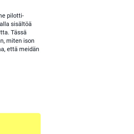
e pilotti-
lla sisältöä
utta. Tässä
en, miten ison
taa, että meidän