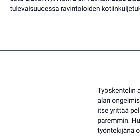
tulevaisuudessa ravintoloiden kotiinkuljetuk
Työskentelin a
alan ongelmist
itse yrittää p
paremmin. Huom
työntekijänä 