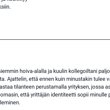
siin.
iemmin hoiva-alalla ja kuulin kollegoiltani paljo
a. Ajattelin, että ennen kuin minustakin tulee va
elastaa tilanteen perustamalla yrityksen, jossa a
asin, että yrittäjän identiteetti sopii minull
oleminen.