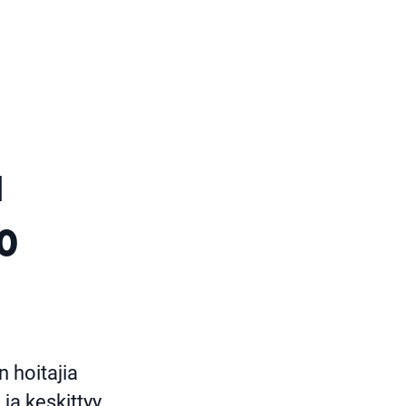
Mitä teemme
Palvelut
Näkemykset
Ota yhteyttä
ä
so
 hoitajia
ja keskittyy