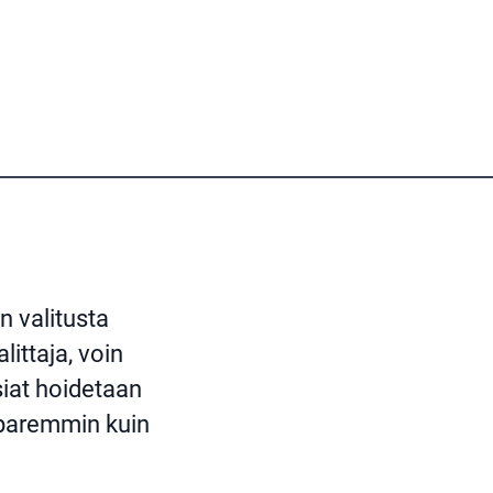
n valitusta
littaja, voin
siat hoidetaan
e paremmin kuin