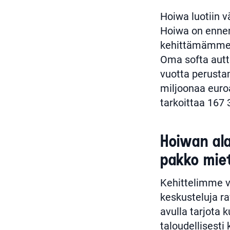
Hoiwa luotiin v
Hoiwa on ennen 
kehittämämme t
Oma softa autt
vuotta perusta
miljoonaa euro
tarkoittaa 167 
Hoiwan ala
pakko mie
Kehittelimme v
keskusteluja r
avulla tarjota ku
taloudellisesti