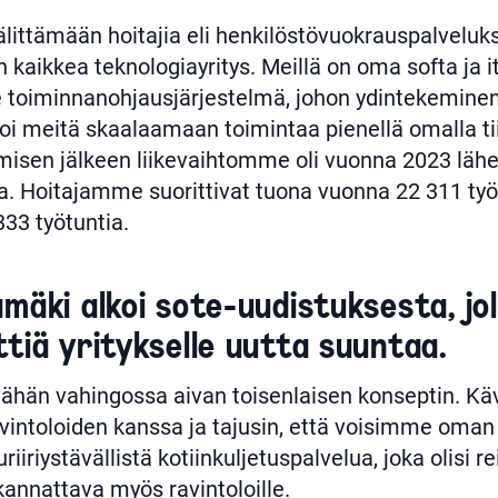
älittämään hoitajia eli henkilöstövuokrauspalveluksi
kaikkea teknologiayritys. Meillä on oma softa ja i
oiminnanohjausjärjestelmä, johon ydintekeminen
oi meitä skaalaamaan toimintaa pienellä omalla ti
misen jälkeen liikevaihtomme oli vuonna 2023 l
a. Hoitajamme suorittivat tuona vuonna 22 311 ty
333 työtuntia.
mäki alkoi sote-uudistuksesta, joll
ttiä yritykselle uutta suuntaa.
ähän vahingossa aivan toisenlaisen konseptin. Kä
avintoloiden kanssa ja tajusin, että voisimme om
riiriystävällistä kotiinkuljetuspalvelua, joka olisi rei
 kannattava myös ravintoloille.