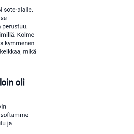
 sote-alalle.
tse
 perustuu.
imillä. Kolme
ähes kymmenen
ökeikkaa, mikä
oin oli
vin
an softamme
lu ja