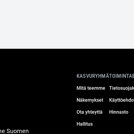
KASVURYHMÄ
TOIMINTA
Mitä teemme
Tietosuoja
Näkemykset
Käyttöehdo
Ota yhteyttä
Hinnasto
Hallitus
mme Suomen