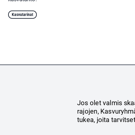
Kasvutarinat
Jos olet valmis ska
rajojen, Kasvuryhmä
tukea, joita tarvits