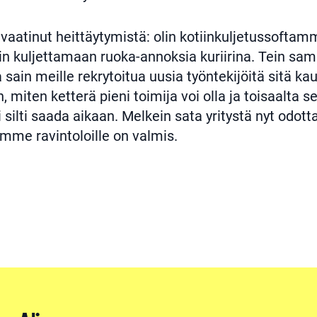
vaatinut heittäytymistä: olin kotiinkuljetussoftamm
n kuljettamaan ruoka-annoksia kuriirina. Tein sama
a sain meille rekrytoitua uusia työntekijöitä sitä ka
, miten ketterä pieni toimija voi olla ja toisaalta s
 silti saada aikaan. Melkein sata yritystä nyt odot
mme ravintoloille on valmis.