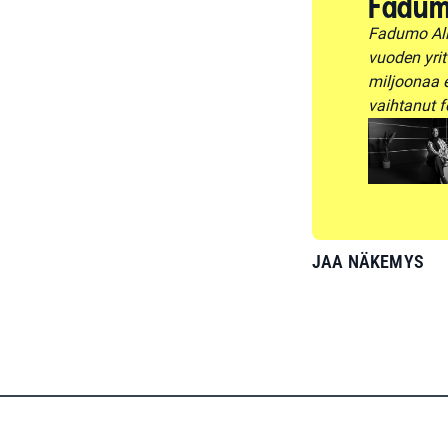
Fadum
Fadumo Ali
vuoden yrit
miljoonaa 
vaihtanut f
JAA NÄKEMYS