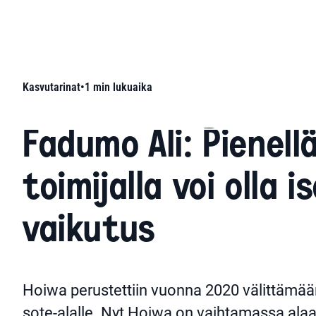
Kasvutarinat
•
1
min lukuaika
Fadumo Ali: Pienell
toimijalla voi olla i
vaikutus
Hoiwa perustettiin vuonna 2020 välittämään
sote-alalle. Nyt Hoiwa on vaihtamassa alaa 