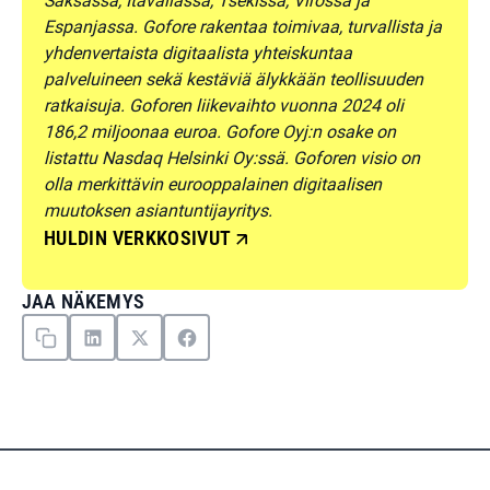
Saksassa, Itävallassa, Tšekissä, Virossa ja
Espanjassa. Gofore rakentaa toimivaa, turvallista ja
yhdenvertaista digitaalista yhteiskuntaa
palveluineen sekä kestäviä älykkään teollisuuden
ratkaisuja. Goforen liikevaihto vuonna 2024 oli
186,2 miljoonaa euroa. Gofore Oyj:n osake on
listattu Nasdaq Helsinki Oy:ssä. Goforen visio on
olla merkittävin eurooppalainen digitaalisen
muutoksen asiantuntijayritys.
HULDIN VERKKOSIVUT
JAA NÄKEMYS