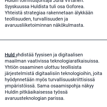
Huldin toimitusjohtaja Juha Virtanen.
Syyskuussa Huldista tuli osa Goforea.
Yhteistä strategiaa rakennetaan älykkään
teollisuuden, turvallisuuden ja
avaruusliiketoiminnan näkökulmasta.
Huld
yhdistää fyysisen ja digitaalisen
maailman vaativissa teknologiaratkaisuissa.
Yhtiön osaaminen ulottuu teollisista
järjestelmistä digitaalisiin teknologioihin, joita
hyödynnetään myös turvallisuuskriittisissä
ympäristöissä. Sama osaamispohja näkyy
Huldin pitkäaikaisessa työssä
avaruusteknologian parissa.