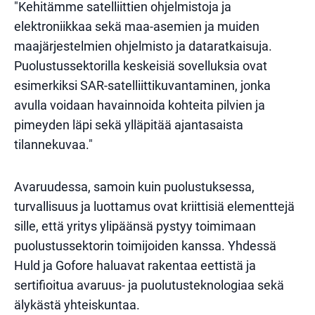
"Kehitämme satelliittien ohjelmistoja ja
elektroniikkaa sekä maa-asemien ja muiden
maajärjestelmien ohjelmisto ja dataratkaisuja.
Puolustussektorilla keskeisiä sovelluksia ovat
esimerkiksi SAR-satelliittikuvantaminen, jonka
avulla voidaan havainnoida kohteita pilvien ja
pimeyden läpi sekä ylläpitää ajantasaista
tilannekuvaa."
Avaruudessa, samoin kuin puolustuksessa,
turvallisuus ja luottamus ovat kriittisiä elementtejä
sille, että yritys ylipäänsä pystyy toimimaan
puolustussektorin toimijoiden kanssa. Yhdessä
Huld ja Gofore haluavat rakentaa eettistä ja
sertifioitua avaruus- ja puolutusteknologiaa sekä
älykästä yhteiskuntaa.