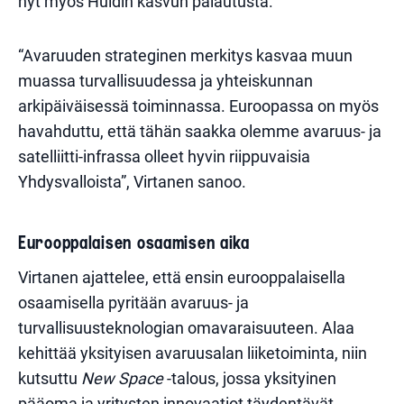
nyt myös Huldin kasvun palautusta.
“Avaruuden strateginen merkitys kasvaa muun
muassa turvallisuudessa ja yhteiskunnan
arkipäiväisessä toiminnassa. Euroopassa on myös
havahduttu, että tähän saakka olemme avaruus- ja
satelliitti-infrassa olleet hyvin riippuvaisia
Yhdysvalloista”, Virtanen sanoo.
Eurooppalaisen osaamisen aika
Virtanen ajattelee, että ensin eurooppalaisella
osaamisella pyritään avaruus- ja
turvallisuusteknologian omavaraisuuteen. Alaa
kehittää yksityisen avaruusalan liiketoiminta, niin
kutsuttu
New Space
-talous, jossa yksityinen
pääoma ja yritysten innovaatiot täydentävät