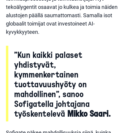
tekoälygentit osaavat jo kulkea ja toimia näiden
alustojen päällä saumattomasti. Samalla isot
globaalit toimijat ovat investoineet AI-
kyvykkyyteen.
”Kun kaikki palaset
yhdistyvät,
kymmenkertainen
tuottavuushyöty on
mahdollinen”, sanoo
Sofigatella johtajana
työskentelevä
Mikko Saari.
Sofigate näkee mahdollisuuksia siinä, kuinka