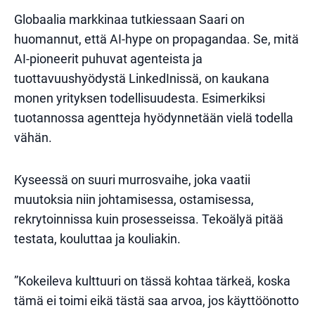
Globaalia markkinaa tutkiessaan Saari on
huomannut, että AI-hype on propagandaa. Se, mitä
AI-pioneerit puhuvat agenteista ja
tuottavuushyödystä LinkedInissä, on kaukana
monen yrityksen todellisuudesta. Esimerkiksi
tuotannossa agentteja hyödynnetään vielä todella
vähän.
Kyseessä on suuri murrosvaihe, joka vaatii
muutoksia niin johtamisessa, ostamisessa,
rekrytoinnissa kuin prosesseissa. Tekoälyä pitää
testata, kouluttaa ja kouliakin.
”Kokeileva kulttuuri on tässä kohtaa tärkeä, koska
tämä ei toimi eikä tästä saa arvoa, jos käyttöönotto