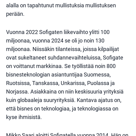
alalla on tapahtunut mullistuksia mullistuksen
perään.
Vuonna 2022 Sofigaten liikevaihto ylitti 100
miljoonaa, vuonna 2024 se oli jo noin 130
miljoonaa. Niissäkin tilanteissa, joissa kilpailijat
ovat sukeltaneet suhdannevaihteluissa, Sofigate
on voittanut markkinaa. Se työllistää noin 800
bisnesteknologian asiantuntijaa Suomessa,
Ruotsissa, Tanskassa, Unkarissa, Puolassa ja
Norjassa. Asiakkaina on niin keskisuuria yrityksiä
kuin globaaleja suuryrityksiä. Kantava ajatus on,
että bisnes on teknologiaa, ja teknologiassa on
kyse ihmisistä.
Mikko Saari aloitti Sofigatella vuonna 2014. Hän on