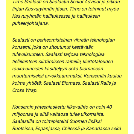
Timo Saalasti on Saalastin Senior Advisor ja pitkän
linjan Kasvuryhmän jäsen. Timo on toiminut myös
Kasvuryhmän hallituksessa ja hallituksen
puheenjohtajana.
Saalasti on perheomisteinen vihreän teknologian
konserni, joka on sitoutunut kestävään
tulevaisuuteen. Saalasti tarjoaa teknologiaa
tieliikenteen siirtämiseen raiteille, kiertotalouden
raaka-aineiden käsittelyyn sekä biomassan
muuttamiseksi arvokkaammaksi. Konserniin kuuluu
kolme yhtiötä: Saalasti Biomass, Saalasti Rails ja
Cross Wrap.
Konsernin yhteenlaskettu liikevaihto on noin 40
miljoonaa ja siitä valtaosa tulee ulkomailta.
Saalastilla on toimipisteitä Suomen lisäksi
Ruotsissa, Espanjassa, Chilessä ja Kanadassa sekä