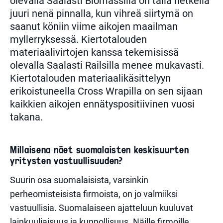
olevalla Saalasti Biomassilla on tällä hetkellä
juuri nenä pinnalla, kun vihreä siirtymä on
saanut köniin viime aikojen maailman
myllerryksessä. Kiertotalouden
materiaalivirtojen kanssa tekemisissä
olevalla Saalasti Railsilla menee mukavasti.
Kiertotalouden materiaalikäsittelyyn
erikoistuneella Cross Wrapilla on sen sijaan
kaikkien aikojen ennätyspositiivinen vuosi
takana.
Millaisena näet suomalaisten keskisuurten
yritysten vastuullisuuden?
Suurin osa suomalaisista, varsinkin
perheomisteisista firmoista, on jo valmiiksi
vastuullisia. Suomalaiseen ajatteluun kuuluvat
lainkuuliaisuus ja kunnollisuus. Näille firmoille