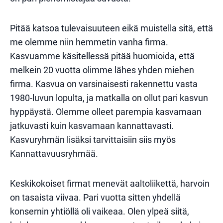
Pitää katsoa tulevaisuuteen eikä muistella sitä, että
me olemme niin hemmetin vanha firma.
Kasvuamme käsitellessä pitää huomioida, että
melkein 20 vuotta olimme lähes yhden miehen
firma. Kasvua on varsinaisesti rakennettu vasta
1980-luvun lopulta, ja matkalla on ollut pari kasvun
hyppäystä. Olemme olleet parempia kasvamaan
jatkuvasti kuin kasvamaan kannattavasti.
Kasvuryhmän lisäksi tarvittaisiin siis myös
Kannattavuusryhmää.
Keskikokoiset firmat menevät aaltoliikettä, harvoin
on tasaista viivaa. Pari vuotta sitten yhdellä
konsernin yhtiöllä oli vaikeaa. Olen ylpeä siitä,