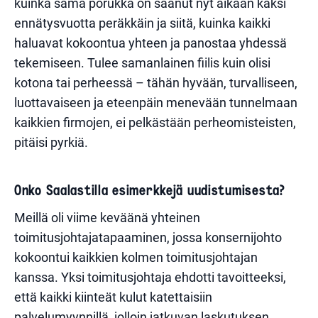
kuinka sama porukka on saanut nyt aikaan kaksi
ennätysvuotta peräkkäin ja siitä, kuinka kaikki
haluavat kokoontua yhteen ja panostaa yhdessä
tekemiseen. Tulee samanlainen fiilis kuin olisi
kotona tai perheessä – tähän hyvään, turvalliseen,
luottavaiseen ja eteenpäin menevään tunnelmaan
kaikkien firmojen, ei pelkästään perheomisteisten,
pitäisi pyrkiä.
Onko Saalastilla esimerkkejä uudistumisesta?
Meillä oli viime keväänä yhteinen
toimitusjohtajatapaaminen, jossa konsernijohto
kokoontui kaikkien kolmen toimitusjohtajan
kanssa. Yksi toimitusjohtaja ehdotti tavoitteeksi,
että kaikki kiinteät kulut katettaisiin
palvelumyynnillä, jolloin jatkuvan laskutuksen