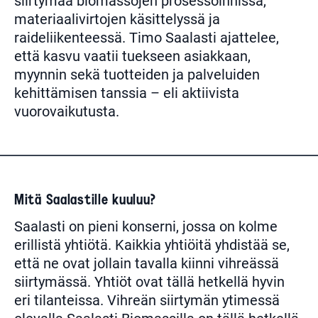
siirtymää biomassojen prosessoinnissa,
materiaalivirtojen käsittelyssä ja
raideliikenteessä. Timo Saalasti ajattelee,
että kasvu vaatii tuekseen asiakkaan,
myynnin sekä tuotteiden ja palveluiden
kehittämisen tanssia – eli aktiivista
vuorovaikutusta.
Mitä Saalastille kuuluu?
Saalasti on pieni konserni, jossa on kolme
erillistä yhtiötä. Kaikkia yhtiöitä yhdistää se,
että ne ovat jollain tavalla kiinni vihreässä
siirtymässä. Yhtiöt ovat tällä hetkellä hyvin
eri tilanteissa. Vihreän siirtymän ytimessä