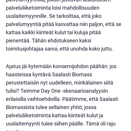
palveluliiketoiminta loisi mahdollisuuden
uuslaitemyynnille. Se tarkoittaa, että joko
palvelumyyntiä pitää kasvattaa niin paljon, että se
kattaa kaikki kiinteät kulut tai kuluja pitää
pienentää. Tähän ehdotukseen kaksi
toimitusjohtajaa sanoi, että unohda koko juttu.
Ajatus jäi kytemään konsernijohdon päähän: jos
haasteissa kyntävä Saalasti Biomass
perustettaisiin nyt uudelleen, minkälainen siitä
tulisi? Teimme Day One -skenaarioanalyysin
erilaisilla vaihtoehdoilla. Päätimme, että Saalasti
Biomassista tulee sellainen yhtiö, jossa
palveluliiketoiminta kattaa kiinteät kulut ja
uuslaitemyynti tulee siihen päälle. Tämä oli raju