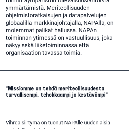
toimintaympäristön tulevaisuuslähtöistä
ymmärtämistä. Meriteollisuuden
ohjelmistoratkaisujen ja datapalvelujen
globaalilla markkinajohtajalla, NAPAlla, on
molemmat palikat hallussa. NAPAn
toiminnan ytimessä on vastuullisuus, joka
näkyy sekä liiketoiminnassa että
organisaation tavassa toimia.
“Missiomme on tehdä meriteollisuudesta
turvallisempi, tehokkaampi ja kestävämpi”
Vihreä siirtymä on tuonut NAPAlle uudenlaisia