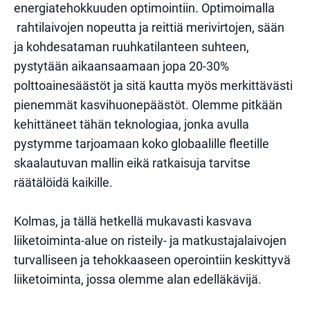
energiatehokkuuden optimointiin. Optimoimalla
rahtilaivojen nopeutta ja reittiä merivirtojen, sään
ja kohdesataman ruuhkatilanteen suhteen,
pystytään aikaansaamaan jopa 20-30%
polttoainesäästöt ja sitä kautta myös merkittävästi
pienemmät kasvihuonepäästöt. Olemme pitkään
kehittäneet tähän teknologiaa, jonka avulla
pystymme tarjoamaan koko globaalille fleetille
skaalautuvan mallin eikä ratkaisuja tarvitse
räätälöidä kaikille.
Kolmas, ja tällä hetkellä mukavasti kasvava
liiketoiminta-alue on risteily- ja matkustajalaivojen
turvalliseen ja tehokkaaseen operointiin keskittyvä
liiketoiminta, jossa olemme alan edelläkävijä.