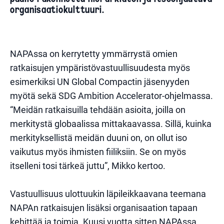
organisaatiokulttuuri.
NAPAssa on kerrytetty ymmärrystä omien
ratkaisujen ympäristövastuullisuudesta myös
esimerkiksi UN Global Compactin jäsenyyden
myötä sekä SDG Ambition Accelerator-ohjelmassa.
“Meidän ratkaisuilla tehdään asioita, joilla on
merkitystä globaalissa mittakaavassa. Sillä, kuinka
merkityksellistä meidän duuni on, on ollut iso
vaikutus myös ihmisten fiiliksiin. Se on myös
itselleni tosi tärkeä juttu”, Mikko kertoo.
Vastuullisuus ulottuukin läpileikkaavana teemana
NAPAn ratkaisujen lisäksi organisaation tapaan
kehittää ja toimia. Kuusi vuotta sitten NAPAssa