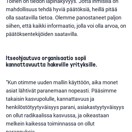
Toinen on tiedon läpinäkyvyys. Jotta ihmisillä on
mahdollisuus tehdä hyviä päätöksiä, heillä pitää
olla saatavilla tietoa. Olemme panostaneet paljon
siihen, että kaikki informaatio, jolla voi olla arvoa, on
päätöksentekijöiden saatavilla.
Itseohjautuva organisaatio sopii
kannattavuutta hakeville yrityksille.
“Kun otimme uuden mallin käyttöön, aika monet
asiat lähtivät paranemaan nopeasti. Pääsimme
takaisin kasvupolulle, kannattavuus ja
henkilöstötyytyväisyys parani, asiakastyytyväisyys
on ollut radikaalissa kasvussa, ja oikeastaan
melkein kaikessa toiminnassa on ollut
parannuksia.