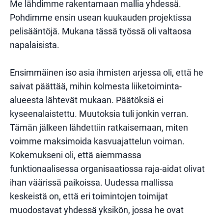
Me lähdimme rakentamaan mallia yhdessä.
Pohdimme ensin usean kuukauden projektissa
pelisääntöjä. Mukana tässä työssä oli valtaosa
napalaisista.
Ensimmäinen iso asia ihmisten arjessa oli, että he
saivat päättää, mihin kolmesta liiketoiminta-
alueesta lähtevät mukaan. Päätöksiä ei
kyseenalaistettu. Muutoksia tuli jonkin verran.
Tämän jälkeen lähdettiin ratkaisemaan, miten
voimme maksimoida kasvuajattelun voiman.
Kokemukseni oli, että aiemmassa
funktionaalisessa organisaatiossa raja-aidat olivat
ihan väärissä paikoissa. Uudessa mallissa
keskeistä on, että eri toimintojen toimijat
muodostavat yhdessä yksikön, jossa he ovat