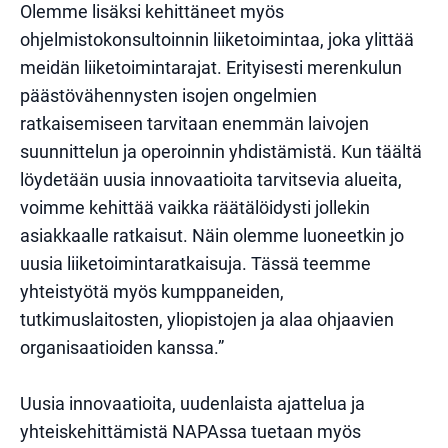
Olemme lisäksi kehittäneet myös
ohjelmistokonsultoinnin liiketoimintaa, joka ylittää
meidän liiketoimintarajat. Erityisesti merenkulun
päästövähennysten isojen ongelmien
ratkaisemiseen tarvitaan enemmän laivojen
suunnittelun ja operoinnin yhdistämistä. Kun täältä
löydetään uusia innovaatioita tarvitsevia alueita,
voimme kehittää vaikka räätälöidysti jollekin
asiakkaalle ratkaisut. Näin olemme luoneetkin jo
uusia liiketoimintaratkaisuja. Tässä teemme
yhteistyötä myös kumppaneiden,
tutkimuslaitosten, yliopistojen ja alaa ohjaavien
organisaatioiden kanssa.”
Uusia innovaatioita, uudenlaista ajattelua ja
yhteiskehittämistä NAPAssa tuetaan myös