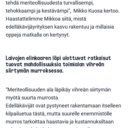
tehdä meriteollisuudesta turvallisempi,
tehokkaampi ja kestävämpi”,
Mikko Kuosa
kertoo.
Haastattelimme Mikkoa siitä, mistä
edelläkävijäyrityksen kasvu rakentuu ja millaisia
oppeja matkalla on kertynyt.
Laivojen elinkaaren läpi ulottuvat ratkaisut
tuovat mahdollisuuksia toimialan vihreän
siirtymän murroksessa.
“Meriteollisuuden ala läpikäy vihreän siirtymän
myötä suurta murrosta.
Edelläkävijät ovat pystyneet rakentamaan itselleen
kilpailuetua tästä, mutta suurelle enemmistölle
murros tarkoittaa haastavia ja kustannuksiltaan