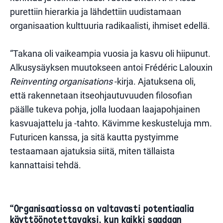
purettiin hierarkia ja lähdettiin uudistamaan
organisaation kulttuuria radikaalisti, ihmiset edellä.
“Takana oli vaikeampia vuosia ja kasvu oli hiipunut.
Alkusysäyksen muutokseen antoi
Frédéric Lalouxin
Reinventing organisations
-kirja. Ajatuksena oli,
että rakennetaan itseohjautuvuuden filosofian
päälle tukeva pohja, jolla luodaan laajapohjainen
kasvuajattelu ja -tahto. Kävimme keskusteluja mm.
Futuricen kanssa, ja sitä kautta pystyimme
testaamaan ajatuksia siitä, miten tällaista
kannattaisi tehdä.
“Organisaatiossa on valtavasti potentiaalia
käyttöönotettavaksi, kun kaikki saadaan