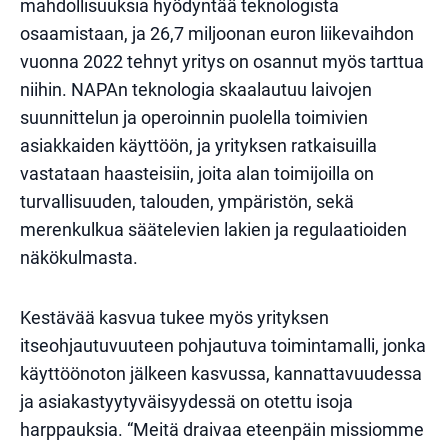
mahdollisuuksia hyödyntää teknologista
osaamistaan, ja 26,7 miljoonan euron liikevaihdon
vuonna 2022 tehnyt yritys on osannut myös tarttua
niihin. NAPAn teknologia skaalautuu laivojen
suunnittelun ja operoinnin puolella toimivien
asiakkaiden käyttöön, ja yrityksen ratkaisuilla
vastataan haasteisiin, joita alan toimijoilla on
turvallisuuden, talouden, ympäristön, sekä
merenkulkua säätelevien lakien ja regulaatioiden
näkökulmasta.
Kestävää kasvua tukee myös yrityksen
itseohjautuvuuteen pohjautuva toimintamalli, jonka
käyttöönoton jälkeen kasvussa, kannattavuudessa
ja asiakastyytyväisyydessä on otettu isoja
harppauksia. “Meitä draivaa eteenpäin missiomme