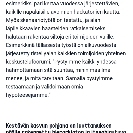
esimerkiksi pari kertaa vuodessa järjestettävien,
kaikille napalaisille avoimien hackatonien kautta.
Myös skenaariotyötä on testattu, ja alan
läpileikkaavien haasteiden ratkaisemiseksi
halutaan rakentaa siltoja eri toimijoiden välille.
Esimerkkinä tällaisesta työstä on alkuvuodesta
järjestetty risteilyalan kaikkien toimijoiden yhteinen
keskustelufoorumi. “Pystyimme kaikki yhdessä
hahmottamaan sitä suuntaa, mihin maailma
menee, ja mitä tarvitaan. Samalla pystyimme
testaamaan ja validoimaan omia
hypoteesejamme.”
Kestävän kasvun pohjana on luottamuksen
päälle rakennettu hierarkiaton ja itseohjautuva