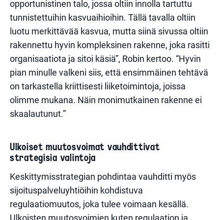
opportunistinen talo, jossa oltiin innolla tartuttu
tunnistettuihin kasvuaihioihin. Tällä tavalla oltiin
luotu merkittävää kasvua, mutta siinä sivussa oltiin
rakennettu hyvin kompleksinen rakenne, joka rasitti
organisaatiota ja sitoi käsiä”, Robin kertoo. “Hyvin
pian minulle valkeni siis, että ensimmäinen tehtävä
on tarkastella kriittisesti liiketoimintoja, joissa
olimme mukana. Näin monimutkainen rakenne ei
skaalautunut.”
Ulkoiset muutosvoimat vauhdittivat
strategisia valintoja
Keskittymisstrategian pohdintaa vauhditti myös
sijoituspalveluyhtiöihin kohdistuva
regulaatiomuutos, joka tulee voimaan kesällä.
Ulkoisten muutosvoimien kuten regulaation ja