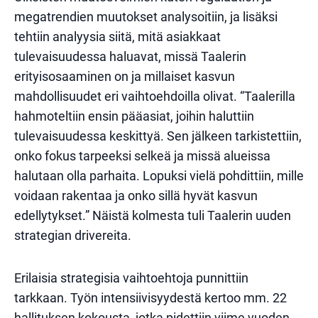
megatrendien muutokset analysoitiin, ja lisäksi
tehtiin analyysia siitä, mitä asiakkaat
tulevaisuudessa haluavat, missä Taalerin
erityisosaaminen on ja millaiset kasvun
mahdollisuudet eri vaihtoehdoilla olivat. “Taalerilla
hahmoteltiin ensin pääasiat, joihin haluttiin
tulevaisuudessa keskittyä. Sen jälkeen tarkistettiin,
onko fokus tarpeeksi selkeä ja missä alueissa
halutaan olla parhaita. Lopuksi vielä pohdittiin, mille
voidaan rakentaa ja onko sillä hyvät kasvun
edellytykset.” Näistä kolmesta tuli Taalerin uuden
strategian drivereita.
Erilaisia strategisia vaihtoehtoja punnittiin
tarkkaan. Työn intensiivisyydestä kertoo mm. 22
hallituksen kokousta, jotka pidettiin viime vuoden