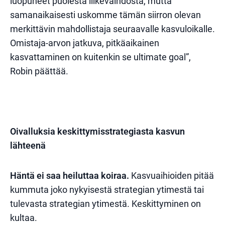
luopuneet puolesta liikevaihdosta, mutta
samanaikaisesti uskomme tämän siirron olevan
merkittävin mahdollistaja seuraavalle kasvuloikalle.
Omistaja-arvon jatkuva, pitkäaikainen
kasvattaminen on kuitenkin se ultimate goal”,
Robin päättää.
Oivalluksia keskittymisstrategiasta kasvun
lähteenä
Häntä ei saa heiluttaa koiraa.
Kasvuaihioiden pitää
kummuta joko nykyisestä strategian ytimestä tai
tulevasta strategian ytimestä. Keskittyminen on
kultaa.