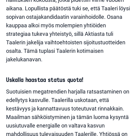
aikana. Lopullista päätöstä tuki se, että Taaleri löysi
sopivan ostajakandidaatin varainhoidolle. Osana
kauppaa alkoi myös molempien yhtiöiden
strategiaa tukeva yhteistyö, sillä Aktiasta tuli
Taalerin jakelija vaihtoehtoisten sijoitustuotteiden
osalta. Tämä tuplasi Taalerin kotimaisen
jakelukanavan.
Uskalla haastaa status quota!
Suotuisien megatrendien harjalla ratsastaminen on
edellytys kasvulle. Taalerilla uskotaan, että
kestävyys ja kannattavuus toteutuvat rinnakkain.
Maailman sähköistyminen ja tämän luoma kysyntä
uusiutuvalle energialle on valtava kasvun
mahdollisuus tulevaisuuden Taalerille. Yhtiössä on