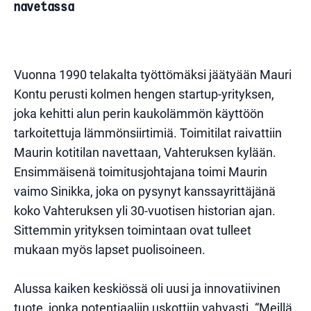
navetassa
Vuonna 1990 telakalta työttömäksi jäätyään
Mauri
Kontu
perusti kolmen hengen startup-yrityksen,
joka kehitti alun perin kaukolämmön käyttöön
tarkoitettuja lämmönsiirtimiä. Toimitilat raivattiin
Maurin kotitilan navettaan, Vahteruksen kylään.
Ensimmäisenä toimitusjohtajana toimi Maurin
vaimo
Sinikka
, joka on pysynyt kanssayrittäjänä
koko Vahteruksen yli 30-vuotisen historian ajan.
Sittemmin yrityksen toimintaan ovat tulleet
mukaan myös lapset puolisoineen.
Alussa kaiken keskiössä oli uusi ja innovatiivinen
tuote, jonka potentiaaliin uskottiin vahvasti. “Meillä