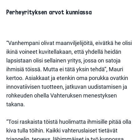
Perheyrityksen arvot kunniassa
“Vanhempani olivat maanviljelijöitä, eivätkä he olisi
ikinä voineet kuvitellakaan, että yhdellä heidän
lapsistaan olisi sellainen yritys, jossa on satoja
ihmisiä töissä. Mutta ei tätä yksin tehdä”, Mauri
kertoo. Asiakkaat ja etenkin oma porukka ovatkin
innovatiivisen tuotteen, jatkuvan uudistamisen ja
rohkeuden ohella Vahteruksen menestyksen
takana.
“Tosi raskaista töistä huolimatta ihmisille pitää olla
kiva tulla töihin. Kaikki vahteruslaiset tietävät
triangelin, terveys, lähimmäiset ja työ kunnossa.