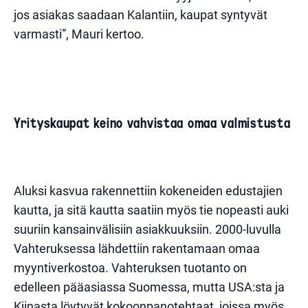
jos asiakas saadaan Kalantiin, kaupat syntyvät
varmasti”, Mauri kertoo.
Yrityskaupat keino vahvistaa omaa valmistusta
Aluksi kasvua rakennettiin kokeneiden edustajien
kautta, ja sitä kautta saatiin myös tie nopeasti auki
suuriin kansainvälisiin asiakkuuksiin. 2000-luvulla
Vahteruksessa lähdettiin rakentamaan omaa
myyntiverkostoa. Vahteruksen tuotanto on
edelleen pääasiassa Suomessa, mutta USA:sta ja
Kiinasta löytyvät kokoonpanotehtaat, joissa myös