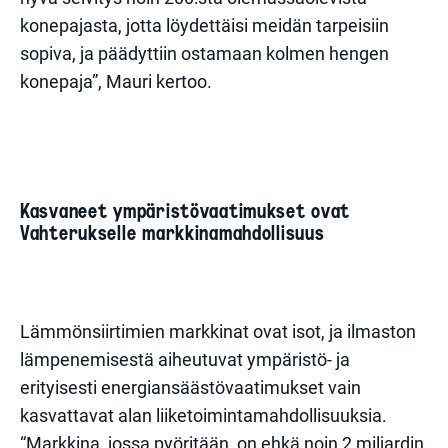
konepajasta, jotta löydettäisi meidän tarpeisiin
sopiva, ja päädyttiin ostamaan kolmen hengen
konepaja”, Mauri kertoo.
Kasvaneet ympäristövaatimukset ovat
Vahterukselle markkinamahdollisuus
Lämmönsiirtimien markkinat ovat isot, ja ilmaston
lämpenemisestä aiheutuvat ympäristö- ja
erityisesti energiansäästövaatimukset vain
kasvattavat alan liiketoimintamahdollisuuksia.
“Markkina, jossa pyöritään, on ehkä noin 2 miljardin