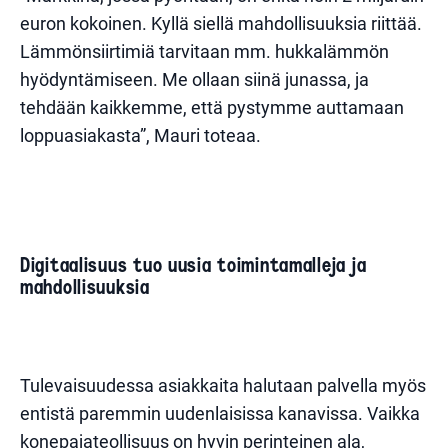
euron kokoinen. Kyllä siellä mahdollisuuksia riittää.
Lämmönsiirtimiä tarvitaan mm. hukkalämmön
hyödyntämiseen. Me ollaan siinä junassa, ja
tehdään kaikkemme, että pystymme auttamaan
loppuasiakasta”, Mauri toteaa.
Digitaalisuus tuo uusia toimintamalleja ja
mahdollisuuksia
Tulevaisuudessa asiakkaita halutaan palvella myös
entistä paremmin uudenlaisissa kanavissa. Vaikka
konepajateollisuus on hyvin perinteinen ala,