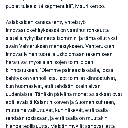
puolet tulee siltä segmentiltä”, Mauri kertoo.
Asiakkaiden kanssa tehty yhteistyö
innovaatiokehityksessä on vaatinut rohkeutta
ajatella nykytilannetta isommin, ja tämä ollut yksi
avain Vahteruksen menestykseen. Vahteruksen
innovatiivinen tuote ja usko omaan tekemiseen
herättivät myös alan isojen toimijoiden
kiinnostuksen. “Olemme paineastia-alalla, jossa
kehitys on vanhoillista. Isot toimijat kiinnostuivat,
kun huomasivat, että tehdään jotain aivan
uudenlaista. Tänäkin päivänä monet asiakkaat ovat
epäileväisiä Kalantin korven ja Suomen suhteen,
mutta he vaikuttuvat, kun näkevät, että täällä
tehdään tosissaan, ja että täällä on muutakin
hienoa teollisuutta. Meidän myyjät sanovat, että