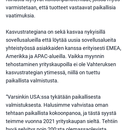
varmistetaan, että tuotteet vastaavat paikallisia
vaatimuksia.
Kasvustrategiana on sekä kasvaa nykyisillä
sovellusalueilla että löytää uusia sovellusalueita
yhteistyössä asiakkaiden kanssa erityisesti EMEA,
Amerikka ja APAC-alueilla. Vaikka myynnin
tehostaminen yrityskaupoilla ei ole Vahteruksen
kasvustrategian ytimessä, niillä on tuettu
paikallista valmistusta.
“Varsinkin USA:ssa tykätään paikallisesta
valmistuksesta. Halusimme vahvistaa oman
tehtaan paikallista kokoonpanoa, ja tästä syystä
teimme vuonna 2021 yrityskaupan sieltä. Tehtiin
hyvä selvitys noin 200:sta olemassaolevista