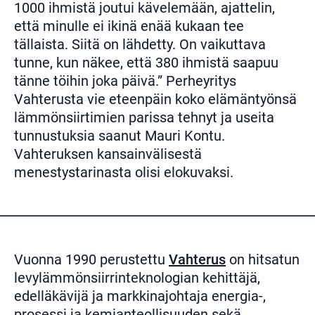
1000 ihmistä joutui kävelemään, ajattelin,
että minulle ei ikinä enää kukaan tee
tällaista. Siitä on lähdetty. On vaikuttava
tunne, kun näkee, että 380 ihmistä saapuu
tänne töihin joka päivä.” Perheyritys
Vahterusta vie eteenpäin koko elämäntyönsä
lämmönsiirtimien parissa tehnyt ja useita
tunnustuksia saanut Mauri Kontu.
Vahteruksen kansainvälisestä
menestystarinasta olisi elokuvaksi.
Vuonna 1990 perustettu
Vahterus
on hitsatun
levylämmönsiirrinteknologian kehittäjä,
edelläkävijä ja markkinajohtaja energia-,
prosessi ja kemianteollisuuden sekä